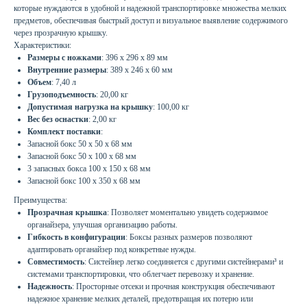
которые нуждаются в удобной и надежной транспортировке множества мелких
предметов, обеспечивая быстрый доступ и визуальное выявление содержимого
через прозрачную крышку.
Характеристики:
Размеры с ножками
: 396 x 296 x 89 мм
Внутренние размеры
: 389 x 246 x 60 мм
Объем
: 7,40 л
Грузоподъемность
: 20,00 кг
Допустимая нагрузка на крышку
: 100,00 кг
Вес без оснастки
: 2,00 кг
Комплект поставки
:
Запасной бокс 50 x 50 x 68 мм
Запасной бокс 50 x 100 x 68 мм
3 запасных бокса 100 x 150 x 68 мм
Запасной бокс 100 x 350 x 68 мм
Преимущества:
Прозрачная крышка
: Позволяет моментально увидеть содержимое
органайзера, улучшая организацию работы.
Гибкость в конфигурации
: Боксы разных размеров позволяют
адаптировать органайзер под конкретные нужды.
Совместимость
: Систейнер легко соединяется с другими систейнерами³ и
системами транспортировки, что облегчает перевозку и хранение.
Надежность
: Просторные отсеки и прочная конструкция обеспечивают
надежное хранение мелких деталей, предотвращая их потерю или