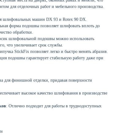
ступные места на дверях, оконных рамах и мебели, что
нтом для отделочных работ и мебельного производства.
ля шлифовальных машин DX 93 и Rotex 90 DX.
льная форма подошвы позволяет шлифовать вплоть до
ачество обработки.
осик шлифовальной подошвы можно использовать
го, что увеличивает срок службы.
Липучка StickFix позволяет легко и быстро менять абразив.
кция подошвы гарантирует стабильную работу даже при
на для финишной отделки, придавая поверхности
беспечивает высокое качество шлифования в производстве
ков
: Отлично подходит для работы в труднодоступных
ти