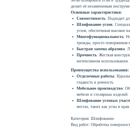
легко шлифовать углы и труднодо
делает её незаменимым инструме
Основные характеристики:
Совместимость
: Подходит д
Шлифование углов
: Специа
углов, обеспечивая высокое к
Многофункциональность
: Н
трижды, просто поворачивая е
Быстрая замена абразива
: 
Прочность
: Жесткая констру
интенсивном использовании.
Преимущества использования:
Отделочные работы
: Идеаль
гладкость и ровность.
Мебельное производство
: О
мебели и столярных изделий.
Шлифование угловых участ
местах, таких как углы и края.
Категория: Шлифование
Вид работ: Обработка поверхнос