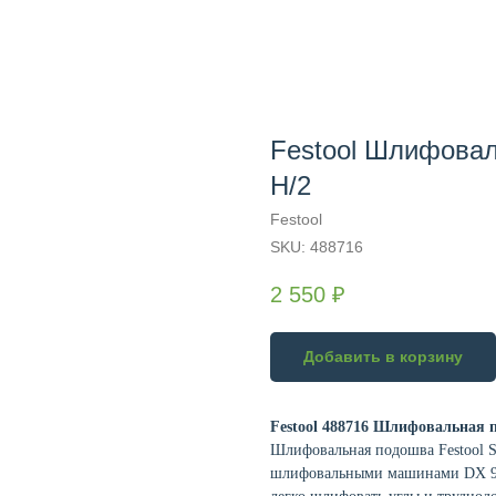
Festool Шлифова
H/2
Festool
SKU:
488716
2 550
₽
Добавить в корзину
Festool 488716 Шлифовальная 
Шлифовальная подошва Festool S
шлифовальными машинами DX 93 