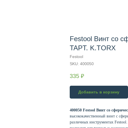
Festool Винт со с
TAPT. K.TORX
Festool
SKU:
400050
335
₽
Добавить в корзину
400050 Festool Винт со сферич
высококачественный винт с сфер
различных инструментах Festool.