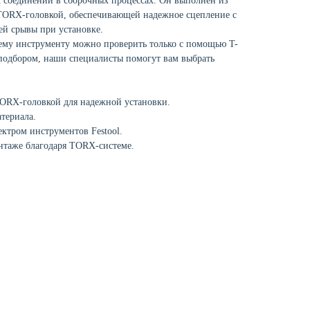
 соединений в сборочных процессах. Он выполнен из
TORX-головкой, обеспечивающей надежное сцепление с
й срывы при установке.
ему инструменту можно проверить только с помощью T-
 подбором, наши специалисты помогут вам выбрать
TORX-головкой для надежной установки.
териала.
ктром инструментов Festool.
нтаже благодаря TORX-системе.