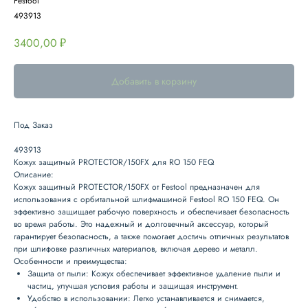
Festool
493913
3400,00
₽
Добавить в корзину
Под Заказ
493913
Кожух защитный PROTECTOR/150FX для RO 150 FEQ
Описание
:
Кожух защитный PROTECTOR/150FX от Festool предназначен для
использования с орбитальной шлифмашиной Festool RO 150 FEQ. Он
эффективно защищает рабочую поверхность и обеспечивает безопасность
во время работы. Это надежный и долговечный аксессуар, который
гарантирует безопасность, а также помогает достичь отличных результатов
при шлифовке различных материалов, включая дерево и металл.
Особенности и преимущества
:
Защита от пыли
: Кожух обеспечивает эффективное удаление пыли и
частиц, улучшая условия работы и защищая инструмент.
Удобство в использовании
: Легко устанавливается и снимается,