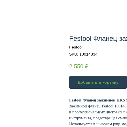
Festool Фланец з
Festool
SKU:
10014834
2 550
₽
Добавить в корзину
Festool Фланец зажимной HKS 5
Зажимной фланец Festool 100148
в профессиональных дисковых пи
инструмента, предотвращая смещ
Используется в широком ряде мод