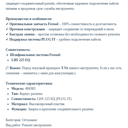
защищает соединительный разъём, обеспечивая надежное подключение кабеля
питания и продлевая срок службы инструмента.
Преимущества и особенности:
✔
Оригинальная запчасть Festool
– 100% совместимость и долговечность.
✔
Прочная конструкция
– защищает соединение от повреждений и пыли.
✔
Быстрая замена
– простая установка без необходимости сложного ремонта.
✔
Поддержка системы PLUG IT
– удобное подключение кабеля.
Совместимость:
🔹
Шлифовальные системы Festool:
LHS 225 EQ
(‼
Важно:
Перед покупкой проверьте
T-Nr
вашего инструмента. Если у вас есть
сомнения – свяжитесь с нами для консультации.)
Технические характеристики:
Модель:
494383
Тип:
Корпус разъёма
Совместимость:
LHS 225 EQ (PLUG IT)
Материал:
Высокопрочный пластик
Функция:
Защита и крепление соединительного разъёма
Категория: Остальное
Вид работ: Ремонт инструмента