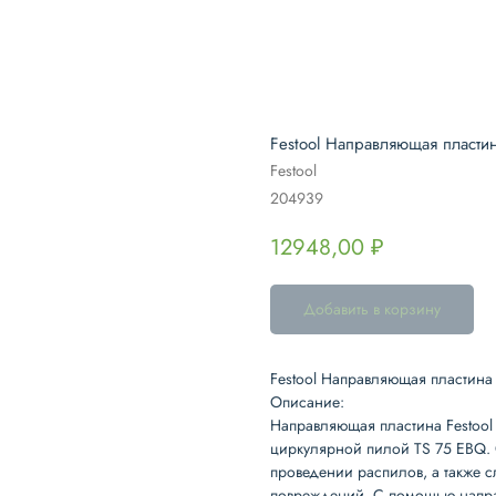
Festool Направляющая пласти
Festool
204939
12948,00
₽
Добавить в корзину
Festool Направляющая пластина
Описание
:
Направляющая пластина
Festoo
циркулярной пилой
TS 75 EBQ
.
проведении распилов, а также с
повреждений. С помощью напра