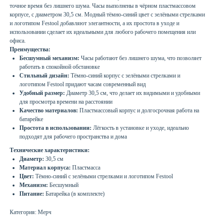
точное время без лишнего шума. Часы выполнены в чёрном пластмассовом
корпусе, с диаметром 30,5 см. Модный тёмно-синий цвет с зелёными стрелками
и логотипом Festool добавляют элегантности, а их простота в уходе и
использовании сделает их идеальными для любого рабочего помещения или
офиса.
Преимущества:
Бесшумный механизм:
Часы работают без лишнего шума, что позволяет
работать в спокойной обстановке
Стильный дизайн:
Тёмно-синий корпус с зелёными стрелками и
логотипом Festool придают часам современный вид
Удобный размер:
Диаметр 30,5 см, что делает их видимыми и удобными
для просмотра времени на расстоянии
Качество материалов:
Пластмассовый корпус и долгосрочная работа на
батарейке
Простота в использовании:
Лёгкость в установке и уходе, идеально
подходят для рабочего пространства и дома
Технические характеристики:
Диаметр:
30,5 см
Материал корпуса:
Пластмасса
Цвет:
Тёмно-синий с зелёными стрелками и логотипом Festool
Механизм:
Бесшумный
Питание:
Батарейка (в комплекте)
Категория: Мерч