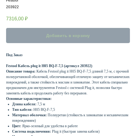
Festool
203922
7316,00
₽
Добавить в корзину
Под Заказ
Festool Кабель plug it H05 BQ-F-7,5 (артикул 203922)
Описание товара:
Кабель Festool plug it H05 BQ-F-7,5 длиной 7,5 м, с прочной
полиуретановой оболочкой, обеспечивающей отличную защиту от механических
повреждений, а также стойкость к маслам и химикатам. Этот кабель специально
предназначен для инструментов Festool с системой Plug it, позволяя быстро
заменять кабель и продолжать работу без перерывов.
Основные характеристики:
Длина кабеля:
7,5 м
Тип кабеля:
H05 BQ-F-7,5
Материал оболочки:
Полиуретан (стойкость к химикатам и механическим
повреждениям)
Цвет:
Ярко-зеленый для удобства в работе
Система подключения:
Plug it (быстрая замена кабеля)