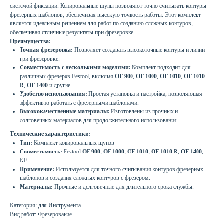
системой фиксации. Копировальные щупы позволяют точно считывать контуры
фрезерных шаблонов, обеспечивая высокую точность работы. Этот комплект
является идеальным решением для работ по созданию сложных контуров,
обеспечивая отличные результаты при фрезеровке.
Преимущества:
Точная фрезеровка:
Позволяет создавать высокоточные контуры и линии
при фрезеровке.
Совместимость с несколькими моделями:
Комплект подходит для
различных фрезеров Festool, включая
OF 900
,
OF 1000
,
OF 1010
,
OF 1010
R
,
OF 1400
и другие.
Удобство использования:
Простая установка и настройка, позволяющая
эффективно работать с фрезерными шаблонами.
Высококачественные материалы:
Изготовлены из прочных и
долговечных материалов для продолжительного использования.
Технические характеристики:
Тип:
Комплект копировальных щупов
Совместимость:
Festool
OF 900
,
OF 1000
,
OF 1010
,
OF 1010 R
,
OF 1400
,
KF
Применение:
Используется для точного считывания контуров фрезерных
шаблонов и создания сложных контуров с фрезером.
Материалы:
Прочные и долговечные для длительного срока службы.
Категория: для Инструмента
Вид работ: Фрезерование