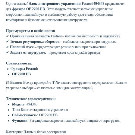
Оригинальный
блок электронного управления Festool 494348
предназначен
для
фрезера OF 2200 EB
. Этот модуль отвечает за точное управление
скоростью, плавный пуск и стабильную работу двигателя, обеспечивая
комфортное и безопасное использование инструмента.
Преимущества и особенности:
✔
Оригинальная запчасть Festool
– полная совместимость и надежность.
✔
Точная регулировка оборотов
– стабильная скорость при нагрузках.
✔
Плавный пуск
– предотвращает резкие рывки при включении.
✔
Защита от перегрузок
– продлевает срок службы фрезера.
Совместимость:
🔹
Фрезеры Festool:
OF 2200 EB
(‼
Важно:
Всегда проверяйте
T-Nr
вашего инструмента перед заказом. Если не
уверены в выборе – свяжитесь с нами для консультации.)
Технические характеристики:
Модель:
494348
Тип:
Блок электронного управления
Совместимость:
OF 2200 EB
Функции:
Регулировка скорости, плавный пуск, защита от перегрузок
Категория: Платы и блоки электроники