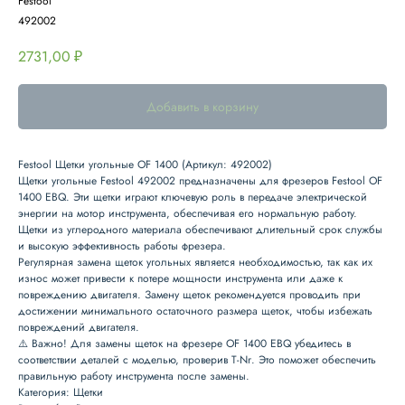
Festool
492002
2731,00
₽
Добавить в корзину
Festool Щетки угольные OF 1400 (Артикул: 492002)
Щетки угольные Festool 492002
предназначены для фрезеров
Festool OF
1400 EBQ
. Эти щетки играют ключевую роль в передаче электрической
энергии на мотор инструмента, обеспечивая его нормальную работу.
Щетки из углеродного материала обеспечивают длительный срок службы
и высокую эффективность работы фрезера.
Регулярная замена щеток угольных является необходимостью, так как их
износ может привести к потере мощности инструмента или даже к
повреждению двигателя. Замену щеток рекомендуется проводить при
достижении минимального остаточного размера щеток, чтобы избежать
повреждений двигателя.
⚠️
Важно!
Для замены щеток на фрезере
OF 1400 EBQ
убедитесь в
соответствии деталей с моделью, проверив
T-Nr
. Это поможет обеспечить
правильную работу инструмента после замены.
Категория: Щетки