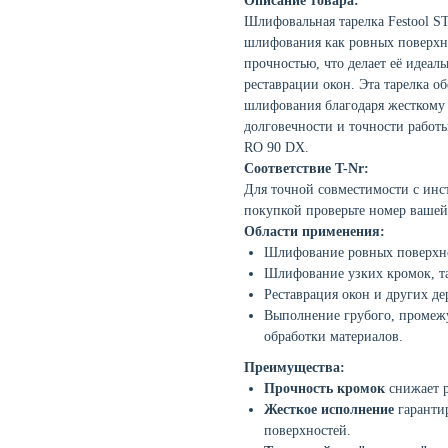
Описание товара:
Шлифовальная тарелка Festool S
шлифования как ровных поверхно
прочностью, что делает её идеал
реставрации окон. Эта тарелка о
шлифования благодаря жесткому 
долговечности и точности работ
RO 90 DX.
Соответствие T-Nr:
Для точной совместимости с инст
покупкой проверьте номер вашей
Области применения:
Шлифование ровных поверхно
Шлифование узких кромок, та
Реставрация окон и других д
Выполнение грубого, промеж
обработки материалов.
Преимущества:
Прочность кромок
снижает р
Жесткое исполнение
гаранти
поверхностей.