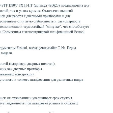
T-STF D90/7 FX H-HT (артикул 495623) предназначена для
стей, так и узких кромок. Отличается высокой
ьной для работы с дверными притворами и для
беспечивает отличную стабильность и равномерность
исполнению и термостойкой "липучке", что способствует
ы. Совместима с эксцентриковой шлифмашиной Festool
рументом Festool, всегда учитывайте T-Nr. Перед
 модели.
стей (например, дверных полотен).
ких как дверные притворы.
еревянных конструкций.
уточного и тонкого шлифования для различных видов
иск их стачивания и увеличивает срок службы.
рует надежность при шлифовке ровных и сложных