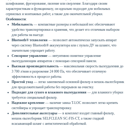
шлифование, фрезерование, пиление или сверление. Благодаря своим
характеристикам и функционалу, он идеально подходит для мобильных
сервисных и монтажных работ, а также для окончательной уборки.
Особенности
:
Мобильность
— компактные размеры и небольшой вес обеспечивают
удобство транспортировки и хранения, что делает его отличным выбором
для работы на выезде.
Bluetooth® технология
— позволяет автоматически запускать аппарат
через систему Bluetooth® аккумулятора или с пульта ДУ на шланге, что
значительно упрощает работу.
Сенсорное управление
— интуитивно понятное управление
пылеудаляющим аппаратом с помощью сенсорной панели.
Высокая производительность
— максимальная скорость пылеудаления до
3 700 л/мин и разрежение 24 000 Па, что обеспечивает отличную
эффективность в процессе работы.
Простой уход
— легко заменяемый основной фильтр и мешок-пылесборник
для продолжительной работы без перерывов на очистку.
Подходит для сухого и влажного пылеудаления
— для влажного уборки
требуется специальный фильтр.
Надежное крепление
— наличие замка T-LOC позволяет легко крепить
систейнеры и упрощает транспортировку.
Дополнительные аксессуары
— в комплект входит главный фильтр,
мешок-пылесборник SELFCLEAN SC-FIS-CT, а также гладкий
всасывающий шланг с антистатической обработкой.