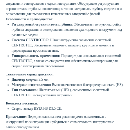
сверления и зенкерования в одном инструменте. Оборудовано регулируемым
ограничителем глубины, позволяющим точно настраивать глубину сверления и
зенкерования для выполнения качественных отверстий с фаской.
Особенности и преимущества:
Регулируемый ограничитель глубины:
Обеспечивает точную настройку
глубины сверления и зенкерования, позволяя адаптировать инструмент под
различные задачи.
Система CENTROTEC:
Шток инструмента совместим с системой
CENTROTEC, обеспечивая надежную передачу крутящего момента и
предотвращая проскальзывание.
Универсальность применения:
Подходит для использования с системой
CENTROTEC, а также со стандартными и безключевыми патронами для
сверл с шестигранным хвостовиком.
Технические характеристики:
Диаметр сверла:
3,5 мм.
Материал изготовления:
Высококачественная быстрорежущая сталь (HS).
Тип хвостовика:
Шестигранный (HEX), совместимый с системой
CENTROTEC и стандартными патронами.
Комплект поставки:
Сверло-зенкер BSTA HS D3,5 CE.
Примечание:
Перед использованием рекомендуется ознакомиться с
инструкцией по эксплуатации и убедиться в совместимости инструмента с
вашим оборудованием.