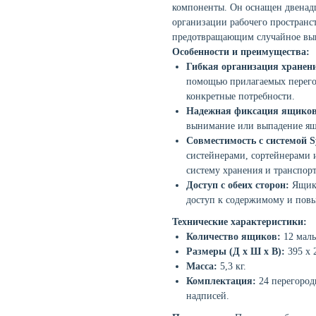
компоненты. Он оснащен двенад
организации рабочего простран
предотвращающим случайное вып
Особенности и преимущества:
Гибкая организация хранен
помощью прилагаемых перегор
конкретные потребности.
Надежная фиксация ящиков
вынимание или выпадение ящи
Совместимость с системой Sy
систейнерами, сортейнерами 
систему хранения и транспор
Доступ с обеих сторон:
Ящики
доступ к содержимому и повы
Технические характеристики:
Количество ящиков:
12 мал
Размеры (Д x Ш x В):
395 x 
Масса:
5,3 кг.
Комплектация:
24 перегородк
надписей.