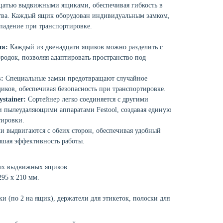
цатью выдвижными ящиками, обеспечивая гибкость в
ства. Каждый ящик оборудован индивидуальным замком,
адение при транспортировке.
ия:
Каждый из двенадцати ящиков можно разделить с
одок, позволяя адаптировать пространство под
:
Специальные замки предотвращают случайное
ков, обеспечивая безопасность при транспортировке.
stainer:
Сортейнер легко соединяется с другими
и пылеудаляющими аппаратами Festool, создавая единую
тировки.
 выдвигаются с обеих сторон, обеспечивая удобный
шая эффективность работы.
ых выдвижных ящиков.
295 x 210 мм.
и (по 2 на ящик), держатели для этикеток, полоски для